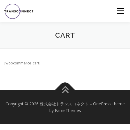
コ
ン
メニュー
テ
ン
ツ
へ
ホーム
会社概要
お知らせ
サービスメニュー
CART
ス
キ
ッ
プ
IR翻訳サービス
プライバシーポリシー
お問い合わせ
[woocommerce_cart]
Copyright © 2026 株式会社トランスコネクト
–
OnePress
theme
by FameThemes