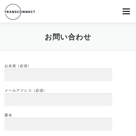
コ
ン
メニュー
テ
ン
ツ
へ
ホーム
会社概要
お知らせ
サービスメニュー
お問い合わせ
ス
キ
ッ
プ
IR翻訳サービス
プライバシーポリシー
お問い合わせ
お名前 (必須)
メールアドレス (必須)
題名