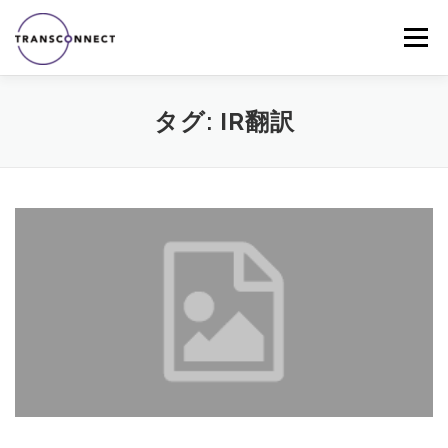
コ
ン
メニュー
テ
ン
ツ
へ
ホーム
会社概要
お知らせ
サービスメニュー
タグ:
IR翻訳
ス
キ
ッ
プ
IR翻訳サービス
プライバシーポリシー
お問い合わせ